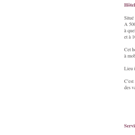
Hôte
Situé
A 500
à que
et à 
Cet h
à mobi
Lieu 
C'est
des v
Servi