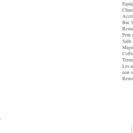
Equip
Chamb
Accès
Bar, 
Resta
Petit 
Salle
Magas
Coffr
Terra
Les a
non v
Réser
Pour plus d’informations,