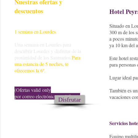
Nuestras ofertas y
descuentos
Hotel Pey
Situado en Lou
1 semana en Lourdes
300 m de los s
a pocos minut
Una semana en Lourdes para
ya 10 km del 
descubrir Lourdes y disfrutar de la
proximidad de los Santuarios.
Para
Este hotel res
una estancia de 5 noches, te
para personas c
ofrecemos la 6ª.
Lugar ideal pa
(Ofertas valid only
También es un 
por correo electrónico y teléfono).
vacaciones con
Disfrutar
Servicios hote
Equipo multili