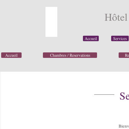
Hôte
Accueil
Services
Accueil
Chambres / Reservations
Re
Se
Bien