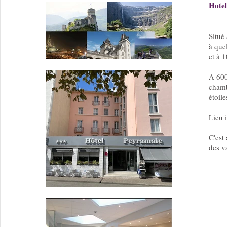
Hote
Situé
à que
et à 
A 600
chamb
étoile
Lieu 
C'est
des v