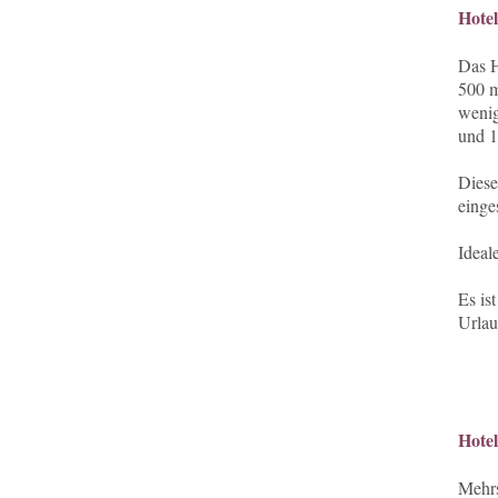
Hote
Das H
500 m
weni
und 1
Diese
einge
Ideal
Es is
Urlau
Hotel
Mehrs