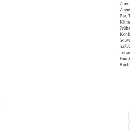
Zimme
Zugan
Bar,
Klima
Frühs
Konf
Souve
Safe/
Terra
Haust
Buch
Für mehr Informationen,
Und Reservierungen