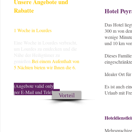
Unsere Angebote und
Rabatte
Hotel Pey
Das Hotel lie
1 Woche in Lourdes
300 m von den 
wenige Minut
Eine Woche in Lourdes verbracht,
und 10 km vom
um Lourdes zu entdecken und die
Nähe der Heiligtümer zu
Dieses Familie
genießen.
Bei einem Aufenthalt von
eingeschränkter
5 Nächten bieten wir Ihnen die 6.
Idealer Ort fü
(Angebote valid only
Es ist auch ei
per E-Mail und Telefon.)
Urlaub mit Fr
Vorteil
Hoteldienstle
Mehrsprachige