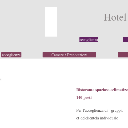
Hotel
accoglienza
accoglienza
Camere / Prenotazioni
Ristorante spazioso e
climatiz
140 posti
Per l'accoglienza di
gruppi,
et
del
clientela individuale