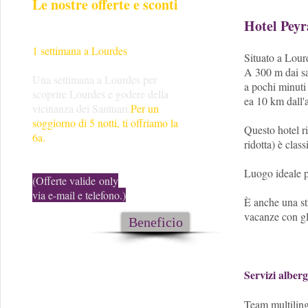
Le nostre offerte e sconti
Hotel Pey
1 settimana a Lourdes
Situato a Lourd
A 300 m dai sa
Una settimana a Lourdes per
a pochi minuti
scoprire Lourdes e godere della
ea 10 km dall'
vicinanza dei Santuari.
Per un
soggiorno di 5 notti, ti offriamo la
Questo hotel ri
6a.
ridotta) è class
Luogo ideale p
(Offerte valide only
via e-mail e telefono.)
È anche una st
vacanze con gli
Beneficio
Servizi alberg
Team multiling