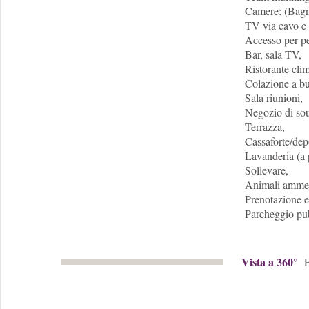
Camere: (Bagn
TV via cavo e w
Accesso per pe
Bar, sala TV,
Ristorante cli
Colazione a buf
Sala riunioni,
Negozio di souv
Terrazza,
Cassaforte/depo
Lavanderia (a
Sollevare,
Animali ammes
Prenotazione e
Parcheggio pub
Vista a 360°
F