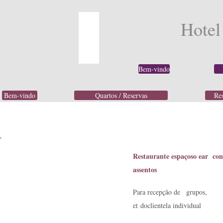
Hotel
Bem-vindo
Bem-vindo
Quartos / Reservas
Res
Restaurante espaçoso e
ar con
assentos
Para recepção de
grupos,
et
do
clientela individual