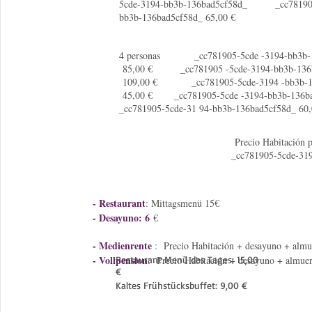
5cde-3194-bb3b-136bad5cf58d_ _cc781905
bb3b-136bad5cf58d_ 65,00 €
4 personas _cc781905-5cde -3194-bb3b-1
85,00 € _cc781905 -5cde-3194-bb3b-13
109,00 € _cc781905-5cde-3194 -bb3b-1
45,00 € _cc781905-5cde -3194-bb3b-13
_cc781905-5cde-31 94-bb3b-136bad5cf58d_ 60,
Precio Habitaci
_cc781905-5cde-3
- Restaurant
: Mittagsmenü 15€
- Desayuno: 6
€
- Medienrente
: Precio Habitación + desayuno + almu
- Vollpension
Restaurant Menü des Tages: 15,00
: Precio Habitación + desayuno + almue
€
Kaltes Frühstücksbuffet: 9,00 €