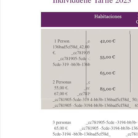
1 Person. _cc781905-5cde-3194 -bb3b-
136bad5cf58d_42,00 € _cc781905-5cde -3
€. _cc781905-5cde-3194 -bb3b-136bad5
_cc781905-5cde -3194-bb3b-136bad5cf58
5cde-319 -bb3b-136bad5cf58d_ 74,00 €
2 Personas _cc781905-5cde -3194-bb3b-
55,00 €. _cc781905-5cde-3194 -bb3b-13
67,00 € _cc781905-5cde -3194-bb3b-13
_cc781905-5cde-319 4-bb3b-136bad5cf58
_cc781905 -5cde-3194-bb3b-136bad5cf58d_ 6
3 personas _cc781905-5cde -3194-bb3b-1
65,00 € _cc781905 -5cde-3194-bb3b-1
5cde-3194 -bb3b-136bad5cf58d_ _cc7819