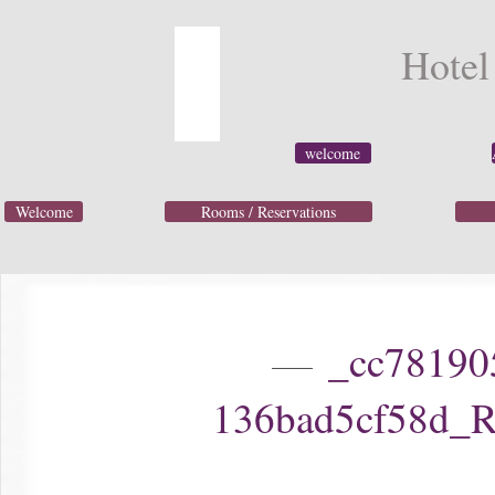
Hotel
welcome
Welcome
Rooms / Reservations
_cc781905-5c
136bad5cf58d_R