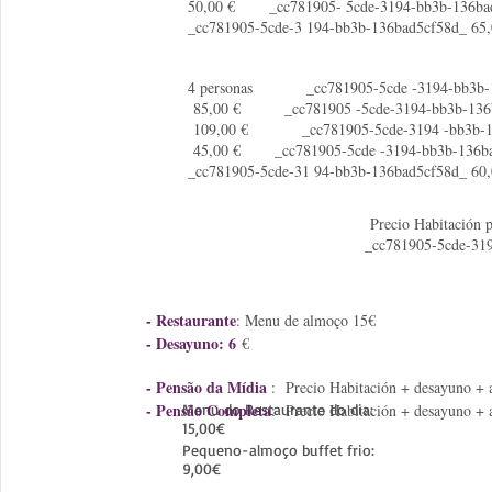
50,00 € _cc781905- 5cde-3194-bb3b-136
_cc781905-5cde-3 194-bb3b-136bad5cf58d_ 65,
4 personas _cc781905-5cde -3194-bb3b-1
85,00 € _cc781905 -5cde-3194-bb3b-13
109,00 € _cc781905-5cde-3194 -bb3b-1
45,00 € _cc781905-5cde -3194-bb3b-13
_cc781905-5cde-31 94-bb3b-136bad5cf58d_ 60,
Precio Habitaci
_cc781905-5cde-3
- Restaurante
: Menu de almoço 15€
- Desayuno: 6
€
- Pensão da Mídia
: Precio Habitación + desayuno + 
- Pensão Completa
Menu do Restaurante do dia:
: Precio Habitación + desayuno + 
15,00€
Pequeno-almoço buffet frio:
9,00€