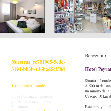
Benvenuto
Nuestras_cc781905-5cde-
3194-bb3b-136bad5cf58d
Hotel Peyra
Situato a Lourdes
1 settimana it Lourdes
A 500 m dal sant
un minuto dalla
Una settimana en Lourdes
Ci sono 10 km d
y disfrutar el cerca de los
Sanctuaros.
Este family hotel