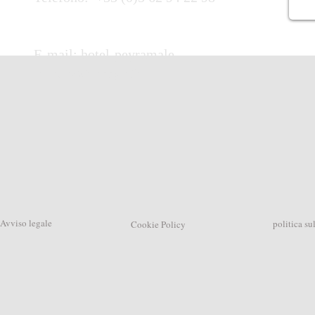
E-mail:
hotel-peyramale-
lourdes@orange.fr
Avviso legale
politica su
Cookie Policy