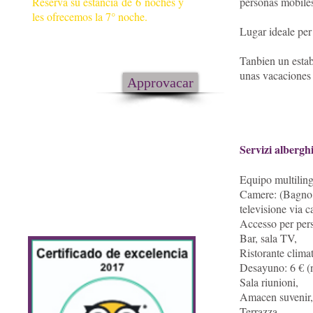
Reserva su estancia de 6 noches y
personas mobiles
les ofrecemos la 7° noche.
Lugar ideale per
(Offerte valide 02/02 al 01/10
only
Tanbien un estab
tramite e-mail e telefono).
unas vacaciones 
Approvacar
Servizi alberghi
Equipo multilin
Camere: (Bagno,
televisione via c
Accesso per pers
Bar, sala TV,
Ristorante clima
Desayuno: 6 € (n
Sala riunioni,
Amacen suvenir, (
Terrazza,