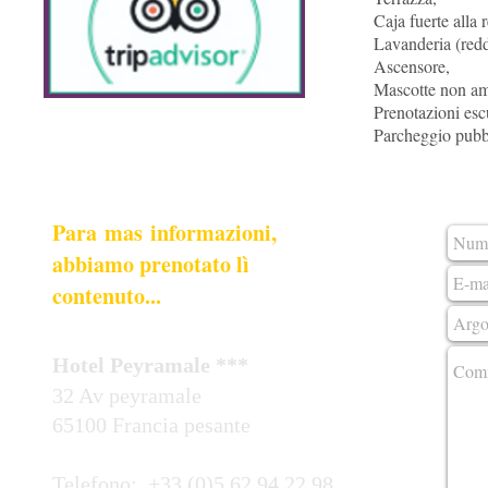
Caja fuerte alla 
Lavanderia (redd
Ascensore,
Mascotte non a
Prenotazioni esc
Parcheggio pubbl
Para mas informazioni,
abbiamo prenotato lì
contenuto...
Hotel Peyramale ***
32 Av peyramale
65100 Francia pesante
Telefono: +33 (0)5 62 94 22 98