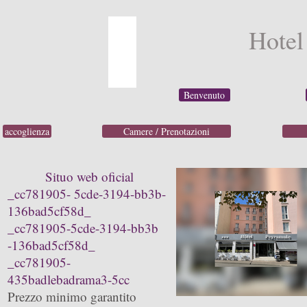
Hotel
Benvenuto
accoglienza
Camere / Prenotazioni
Situo web oficial
_cc781905- 5cde-3194-bb3b-
136bad5cf58d_
_cc781905-5cde-3194-bb3b
-136bad5cf58d_
_cc781905-
435badlebadrama3-5cc
Prezzo minimo garantito