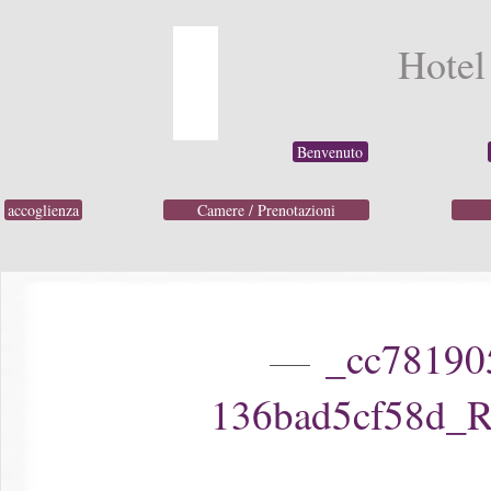
Hotel
Benvenuto
accoglienza
Camere / Prenotazioni
_cc781905-5c
136bad5cf58d_R