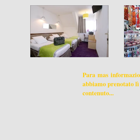
Para mas informazio
abbiamo prenotato lì
contenuto...
Hotel Peyramale ***
32 Av peyramale
65100 Francia pesante