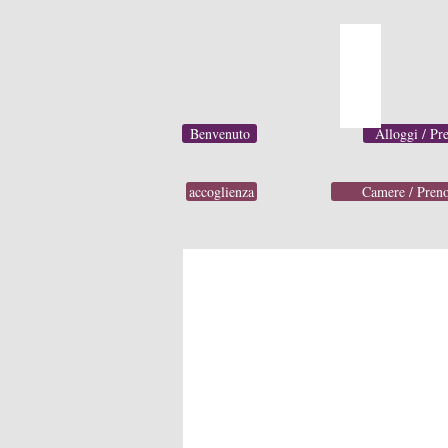
Benvenuto
Alloggi / Pr
accoglienza
Camere / Preno