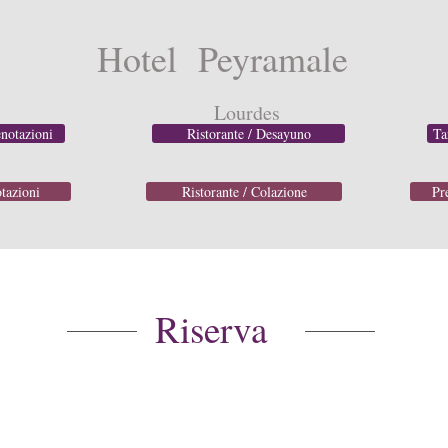
Hotel Peyramale
Lourdes
enotazioni
Ristorante / Desayuno
Ta
tazioni
Ristorante / Colazione
Pr
Riserva